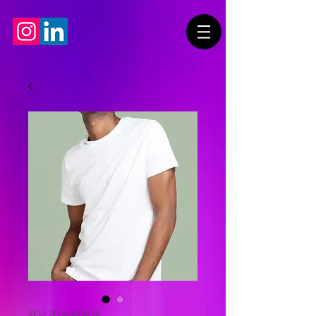
SKU: 21554345656