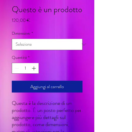
Questo è un prodotto
Prezzo
120,00 €
Dimensioni
*
Quantità
*
Aggiungi al carrello
Questa è la descrizione di un 
prodotto. È un posto perfetto per 
aggiungere più dettagli sul 
prodotto, come dimensioni, 
materiali, istruzioni per la 